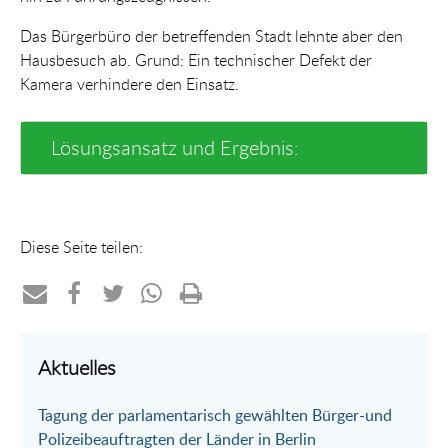
Das Bürgerbüro der betreffenden Stadt lehnte aber den
Hausbesuch ab. Grund: Ein technischer Defekt der
Kamera verhindere den Einsatz.
Lösungsansatz und Ergebnis:
Diese Seite teilen:
Teilen
Teilen
Teilen
Teilen
Drucken
per
auf
auf
per
Aktuelles
E-
Facebook
Twitter
WhatsApp
Tagung der parlamentarisch gewählten Bürger-und
Mail
Polizeibeauftragten der Länder in Berlin