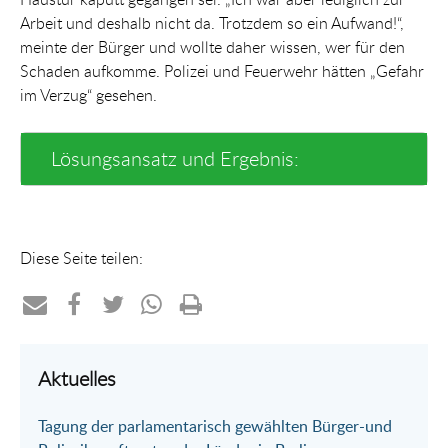
Arbeit und deshalb nicht da. Trotzdem so ein Aufwand!“,
meinte der Bürger und wollte daher wissen, wer für den
Schaden aufkomme. Polizei und Feuerwehr hätten „Gefahr
im Verzug“ gesehen.
Lösungsansatz und Ergebnis:
Diese Seite teilen:
Teilen
Teilen
Teilen
Teilen
Drucken
per
auf
auf
per
Aktuelles
E-
Facebook
Twitter
WhatsApp
Tagung der parlamentarisch gewählten Bürger-und
Mail