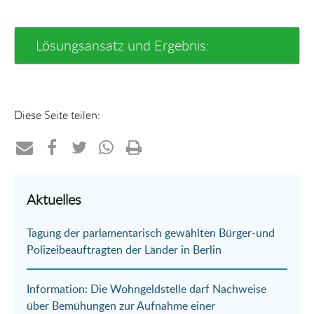
Lösungsansatz und Ergebnis:
Diese Seite teilen:
Teilen
Teilen
Teilen
Teilen
Drucken
per
auf
auf
per
Aktuelles
E-
Facebook
Twitter
WhatsApp
Tagung der parlamentarisch gewählten Bürger-und
Mail
Polizeibeauftragten der Länder in Berlin
Information: Die Wohngeldstelle darf Nachweise
über Bemühungen zur Aufnahme einer