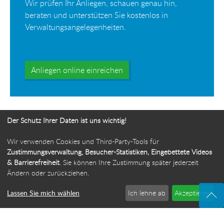
Wir prüfen Ihr Anliegen, schauen genau hin,
beraten und unterstützen Sie kostenlos in
Verwaltungsangelegenheiten.
Anliegen online einreichen
Der Schutz Ihrer Daten ist uns wichtig!
Wir verwenden Cookies und Third-Party-Tools für
Ihr Weg zur Bürgerbeauftragten
Zustimmungsverwaltung, Besucher-Statistiken, Eingebettete Videos
& Barrierefreiheit
. Sie können Ihre Zustimmung später jederzeit
Route planen
Ändern oder zurückziehen.
Lassen Sie mich wählen
Ich lehne ab
Akzeptieren
© 2026 Die Bürgerbeauftragte des Freistaats Thüringen
·
Webdesign: ideenwert Werbeagentur Thüringen