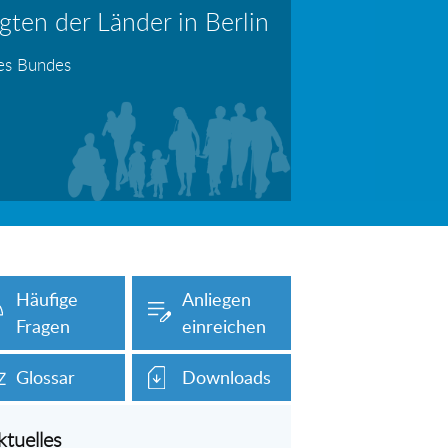
ten der Länder in Berlin
erboten!
Information: Die Wohngeldstelle darf Nachweise über Bemühungen zur Aufnahme einer Erwerbstätigkeit fordern
des Bundes
auch unser Onlineformular auf dieser
Häufige
Anliegen
Fragen
einreichen
Glossar
Downloads
ktuelles