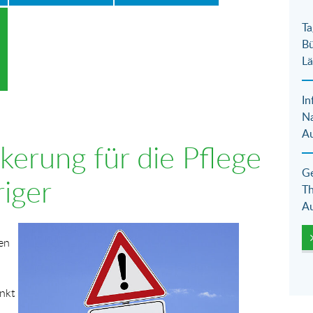
Ta
Bü
Lä
In
N
Au
erung für die Pflege
Ge
iger
Th
Au
Show larger version for:
en
nkt