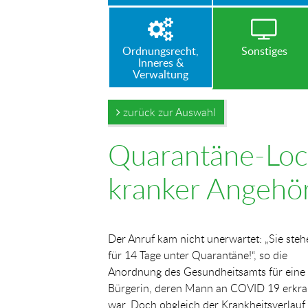
Ordnungsrecht,
Sonstiges
Inneres &
Verwaltung
zurück zur Auswahl
Quarantäne-Lock
kranker Angehör
Der Anruf kam nicht unerwartet: „Sie steh
für 14 Tage unter Quarantäne!“, so die
Anordnung des Gesundheitsamts für eine
Bürgerin, deren Mann an COVID 19 erkra
war. Doch obgleich der Krankheitsverlauf