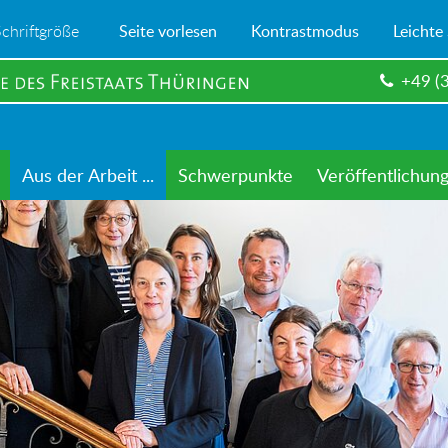
Schriftgröße
Seite vorlesen
Kontrastmodus
Leichte
+49 (
Aus der Arbeit ...
Schwerpunkte
Veröffentlichun