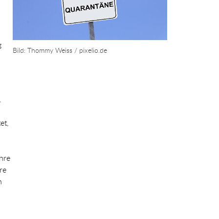
g
Bild: Thommy Weiss / pixelio.de
.
et,
hre
re
n