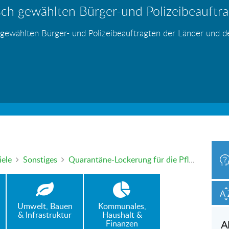
ch gewählten Bürger-und Polizeibeauftrag
hr – wer haftet für die Folgen?
 Blei - gefährlich und inzwischen auch v
änden
s
s
s
s
s
 gewählten Bürger- und Polizeibeauftragten der Länder und 
h oder mündlich an die Bürgerbeauftragte wenden. Nutzen Sie 
iele
Sonstiges
Quarantäne-Lockerung für die Pflege kranker Angehöriger
Umwelt, Bauen
Kommunales,
& Infrastruktur
Haushalt &
Finanzen
A