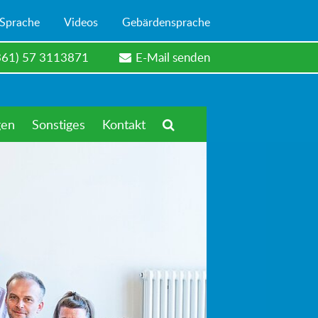
 Sprache
Videos
Gebärdensprache
361) 57 3113871
E-Mail senden
gen
Sonstiges
Kontakt