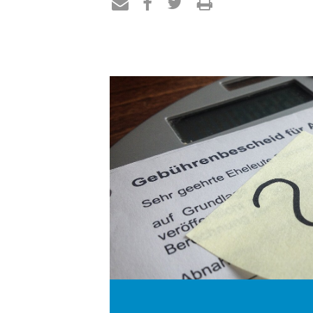
Teilen
Teilen
Teilen
Drucken
per
auf
auf
E-
Facebook
Twitter
Mail