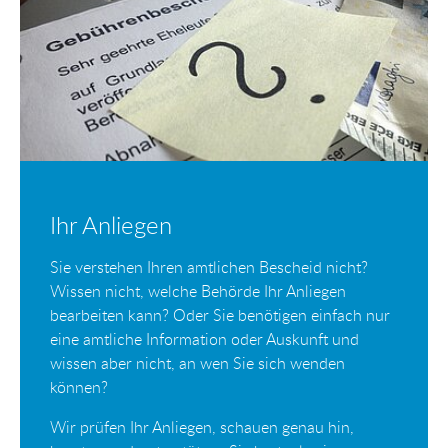
Ihr Anliegen
Sie verstehen Ihren amtlichen Bescheid nicht?
Wissen nicht, welche Behörde Ihr Anliegen
bearbeiten kann? Oder Sie benötigen einfach nur
eine amtliche Information oder Auskunft und
wissen aber nicht, an wen Sie sich wenden
können?
Wir prüfen Ihr Anliegen, schauen genau hin,