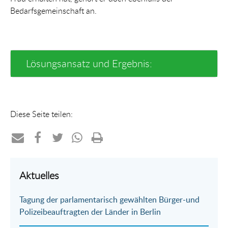
Bedarfsgemeinschaft an.
Lösungsansatz und Ergebnis:
Diese Seite teilen:
Teilen
Teilen
Teilen
Teilen
Drucken
per
auf
auf
per
Aktuelles
E-
Facebook
Twitter
WhatsApp
Tagung der parlamentarisch gewählten Bürger-und
Mail
Polizeibeauftragten der Länder in Berlin