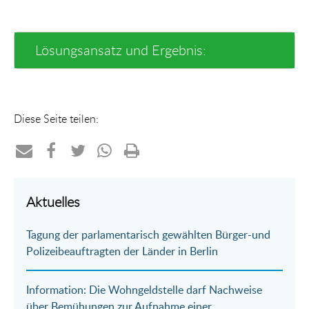
Lösungsansatz und Ergebnis:
Diese Seite teilen:
Teilen
Teilen
Teilen
Teilen
Drucken
per
auf
auf
per
Aktuelles
E-
Facebook
Twitter
WhatsApp
Tagung der parlamentarisch gewählten Bürger-und
Mail
Polizeibeauftragten der Länder in Berlin
Information: Die Wohngeldstelle darf Nachweise
über Bemühungen zur Aufnahme einer