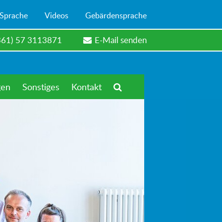
 Sprache
Videos
Gebärdensprache
361) 57 3113871
E-Mail senden
gen
Sonstiges
Kontakt