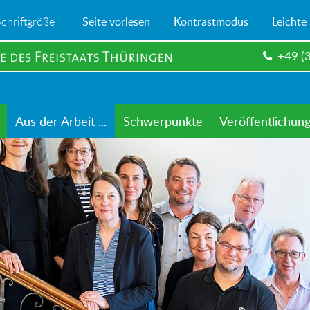
Schriftgröße
Seite vorlesen
Kontrastmodus
Leichte
+49 (
Aus der Arbeit ...
Schwerpunkte
Veröffentlichun