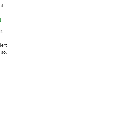
ht
]
.
n,
iert
 so: