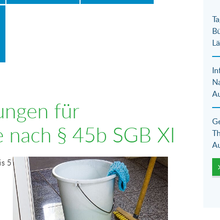
Ta
Bü
Lä
In
N
Au
ungen für
Ge
e nach § 45b SGB XI
Th
Au
Show larger version for:
is 5