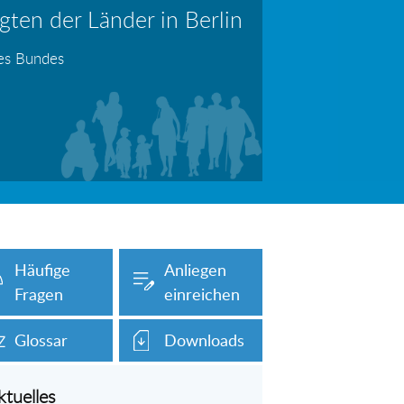
ten der Länder in Berlin
erboten!
Information: Die Wohngeldstelle darf Nachweise über Bemühungen zur Aufnahme einer Erwerbstätigkeit fordern
des Bundes
auch unser Onlineformular auf dieser
Häufige
Anliegen
Fragen
einreichen
Glossar
Downloads
ktuelles