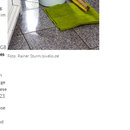
g.
 im
 SGB
des
Foto: Rainer Sturm/pixelio.de
n
lge
iese
23.
sse
nd