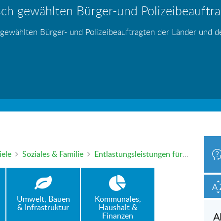
ch gewählten Bürger-und Polizeibeauftrag
hr – wer haftet für die Folgen?
 Blei - gefährlich und inzwischen auch v
änden
s
s
s
s
s
 gewählten Bürger- und Polizeibeauftragten der Länder und 
h oder mündlich an die Bürgerbeauftragte wenden. Nutzen Sie 
iele
Soziales & Familie
Entlastungsleistungen für Pflegebedürftige nach § 45b SGB XI
Umwelt, Bauen
Kommunales,
& Infrastruktur
Haushalt &
Finanzen
A