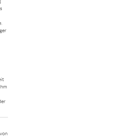
g
s
e.
ger
it
 ihm
der
 von