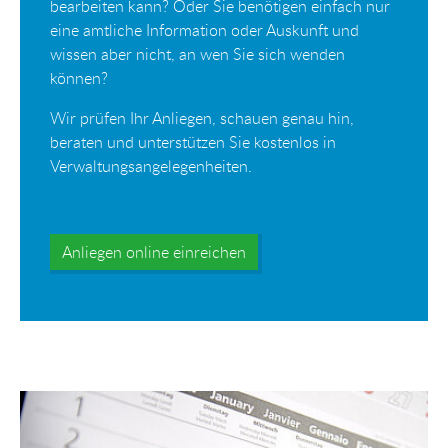
bearbeiten kann? Oder Sie benötigen einfach nur
eine amtliche Information oder Auskunft und
wissen aber nicht, an wen Sie sich wenden
können?
Wir prüfen Ihr Anliegen, schauen genau hin,
beraten und unterstützen Sie kostenlos in
Verwaltungsangelegenheiten.
Anliegen online einreichen