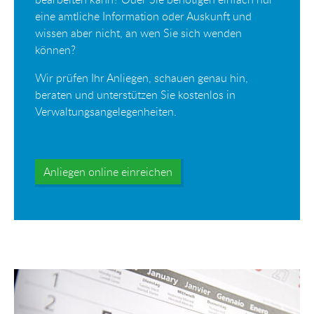
eine amtliche Information oder Auskunft und
wissen aber nicht, an wen Sie sich wenden
können?
Wir prüfen Ihr Anliegen, schauen genau hin,
beraten und unterstützen Sie kostenlos in
Verwaltungsangelegenheiten.
Anliegen online einreichen