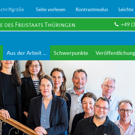
Schriftgröße
Seite vorlesen
Kontrastmodus
Leichte
+49 (
Aus der Arbeit ...
Schwerpunkte
Veröffentlichun