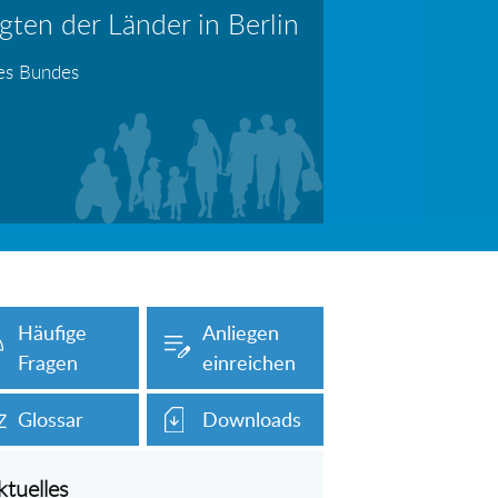
ten der Länder in Berlin
erboten!
Information: Die Wohngeldstelle darf Nachweise über Bemühungen zur Aufnahme einer Erwerbstätigkeit fordern
des Bundes
auch unser Onlineformular auf dieser
Häufige
Anliegen
Fragen
einreichen
Glossar
Downloads
ktuelles