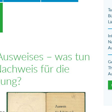
Ta
Bü
Lä
In
N
Au
Ausweises – was tun
Ge
achweis für die
Th
Au
rung?
Show larger version for: