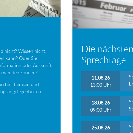
Die nächsten
d nicht? Wissen nicht,
Sprechtage
ten kann? Oder Sie
Information oder Auskunft
ich wenden können?
S
11.08.26
Er
au hin, beraten und
13:00
Uhr
tungsangelegenheiten.
S
18.08.26
S
09:00
Uhr
S
25.08.26