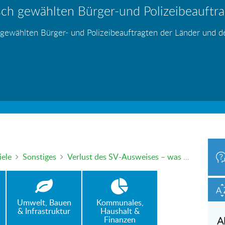
ch gewählten Bürger-und Polizeibeauftrag
hr – wer haftet für die Folgen?
 Blei - gefährlich und inzwischen auch v
änden
s
s
s
s
s
 gewählten Bürger- und Polizeibeauftragten der Länder und 
h oder mündlich an die Bürgerbeauftragte wenden. Nutzen Sie 
iele
Sonstiges
Verlust des SV-Ausweises – was tun bei fehlendem Nachweis für die Rentenversicherung?
Umwelt, Bauen
Kommunales,
& Infrastruktur
Haushalt &
Finanzen
A