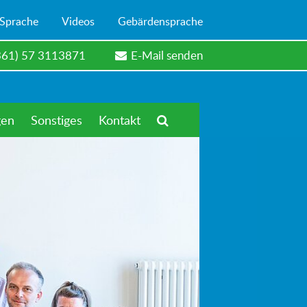
 Sprache
Videos
Gebärdensprache
361) 57 3113871
E-Mail senden
gen
Sonstiges
Kontakt