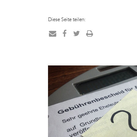
Diese Seite teilen:
Teilen
Teilen
Teilen
Drucken
per
auf
auf
E-
Facebook
Twitter
Mail