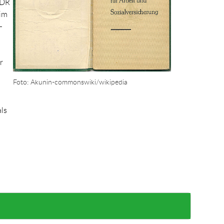
DDR
 im
-
r
Foto: Akunin-commonswiki/wikipedia
ls