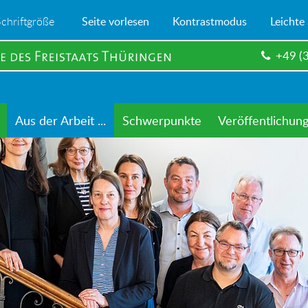
Schriftgröße
Seite vorlesen
Kontrastmodus
Leichte
+49 (
Aus der Arbeit ...
Schwerpunkte
Veröffentlichun