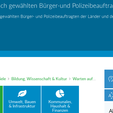
ch gewählten Bürger-und Polizeibeauftrag
hr – wer haftet für die Folgen?
 Blei - gefährlich und inzwischen auch v
änden
s
s
s
s
s
 gewählten Bürger- und Polizeibeauftragten der Länder und 
h oder mündlich an die Bürgerbeauftragte wenden. Nutzen Sie 
iele
Bildung, Wissenschaft & Kultur
Warten auf den Schulbus – kostenpflichtige Betreuungszeit?
Umwelt, Bauen
Kommunales,
& Infrastruktur
Haushalt &
Finanzen
A