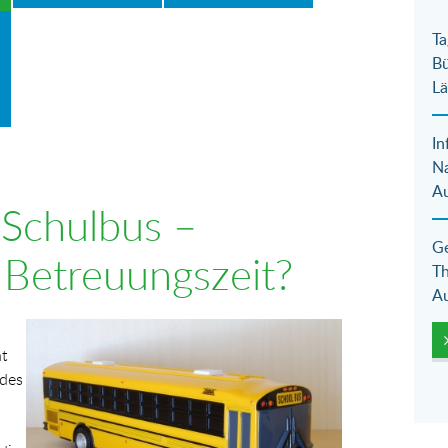
Ta
Bü
Lä
In
N
Au
 Schulbus –
Ge
e Betreuungszeit?
Th
Au
Show larger version for:
ht
 des