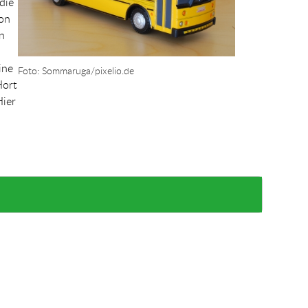
die
von
n
ine
Foto: Sommaruga/pixelio.de
Hort
Hier