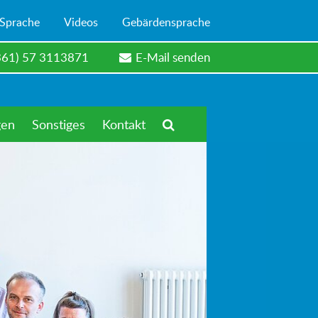
 Sprache
Videos
Gebärdensprache
361) 57 3113871
E-Mail senden
gen
Sonstiges
Kontakt