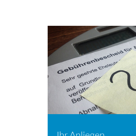
Teilen
Teilen
Teilen
Drucken
per
auf
auf
E-
Facebook
Twitter
Mail
Ihr Anliegen