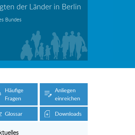
ten der Länder in Berlin
erboten!
Information: Die Wohngeldstelle darf Nachweise über Bemühungen zur Aufnahme einer Erwerbstätigkeit fordern
des Bundes
auch unser Onlineformular auf dieser
Häufige
Anliegen
Fragen
einreichen
Glossar
Downloads
ktuelles