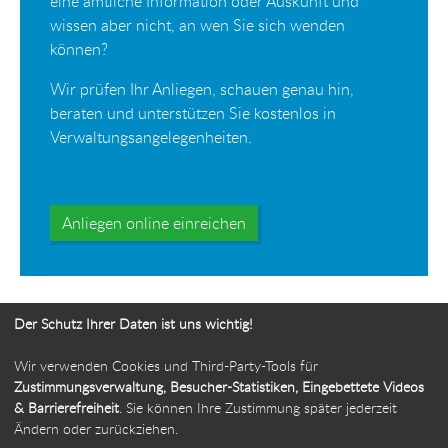
eine amtliche Information oder Auskunft und
wissen aber nicht, an wen Sie sich wenden
können?
Wir prüfen Ihr Anliegen, schauen genau hin,
beraten und unterstützen Sie kostenlos in
Verwaltungsangelegenheiten.
Anliegen online einreichen
Der Schutz Ihrer Daten ist uns wichtig!
Wir verwenden Cookies und Third-Party-Tools für
Ihr Weg zur Bürgerbeauftragten
Zustimmungsverwaltung, Besucher-Statistiken, Eingebettete Videos
& Barrierefreiheit
. Sie können Ihre Zustimmung später jederzeit
Route planen
Ändern oder zurückziehen.