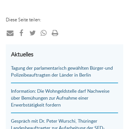
Diese Seite teilen:
Teilen
Teilen
Teilen
Teilen
Drucken
per
auf
auf
per
Aktuelles
E-
Facebook
Twitter
WhatsApp
Tagung der parlamentarisch gewählten Bürger-und
Mail
Polizeibeauftragten der Länder in Berlin
Information: Die Wohngeldstelle darf Nachweise
über Bemühungen zur Aufnahme einer
Erwerbstätigkeit fordern
Gespräch mit Dr. Peter Wurschi, Thüringer
Landesbeauftragter zur Aufarbeitung der SED-