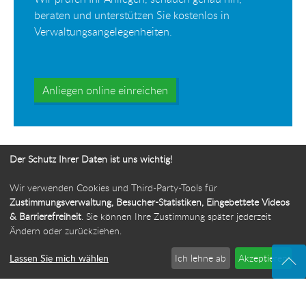
beraten und unterstützen Sie kostenlos in
Verwaltungsangelegenheiten.
Anliegen online einreichen
Der Schutz Ihrer Daten ist uns wichtig!
Wir verwenden Cookies und Third-Party-Tools für
Ihr Weg zur Bürgerbeauftragten
Zustimmungsverwaltung, Besucher-Statistiken, Eingebettete Videos
& Barrierefreiheit
. Sie können Ihre Zustimmung später jederzeit
Route planen
Ändern oder zurückziehen.
Lassen Sie mich wählen
Ich lehne ab
Akzeptieren
© 2026 Die Bürgerbeauftragte des Freistaats Thüringen
·
Webdesign: ideenwert Werbeagentur Thüringen