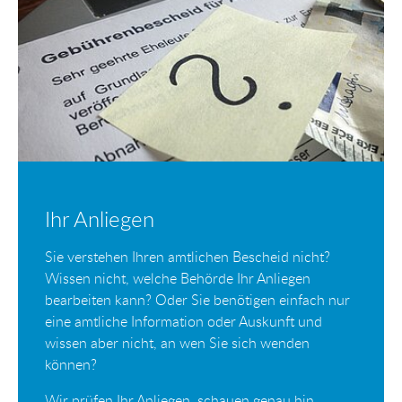
Ihr Anliegen
Sie verstehen Ihren amtlichen Bescheid nicht?
Wissen nicht, welche Behörde Ihr Anliegen
bearbeiten kann? Oder Sie benötigen einfach nur
eine amtliche Information oder Auskunft und
wissen aber nicht, an wen Sie sich wenden
können?
Wir prüfen Ihr Anliegen, schauen genau hin,