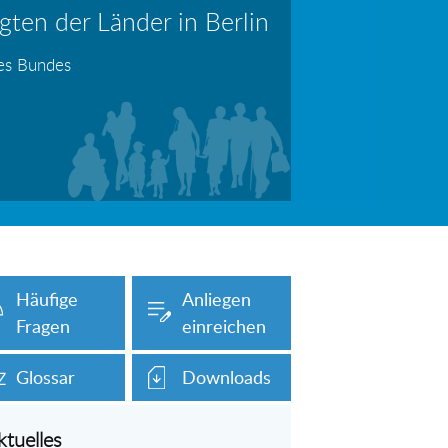
ten der Länder in Berlin
erboten!
Information: Die Wohngeldstelle darf Nachweise über Bemühungen zur Aufnahme einer Erwerbstätigkeit fordern
des Bundes
auch unser Onlineformular auf dieser
Häufige
Anliegen
Fragen
einreichen
Glossar
Downloads
ktuelles