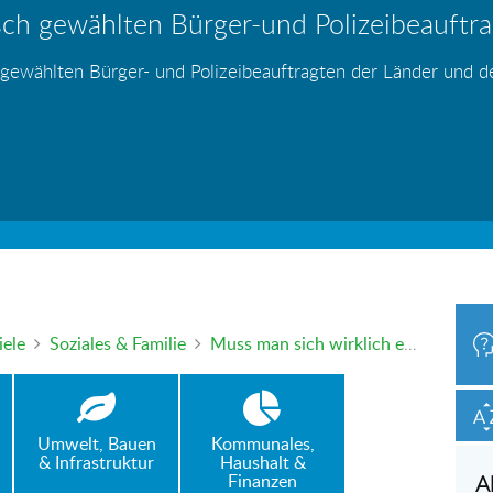
ch gewählten Bürger-und Polizeibeauftrag
hr – wer haftet für die Folgen?
 Blei - gefährlich und inzwischen auch v
änden
s
s
s
s
s
 gewählten Bürger- und Polizeibeauftragten der Länder und 
h oder mündlich an die Bürgerbeauftragte wenden. Nutzen Sie 
iele
Soziales & Familie
Muss man sich wirklich einen Job suchen, bevor man Wohngeld bekommt?
Umwelt, Bauen
Kommunales,
& Infrastruktur
Haushalt &
Finanzen
A