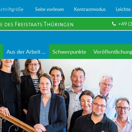
Schriftgröße
Seite vorlesen
Kontrastmodus
Leichte
+49 (
Aus der Arbeit ...
Schwerpunkte
Veröffentlichun