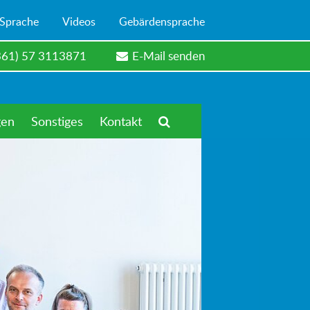
 Sprache
Videos
Gebärdensprache
361) 57 3113871
E-Mail senden
gen
Sonstiges
Kontakt