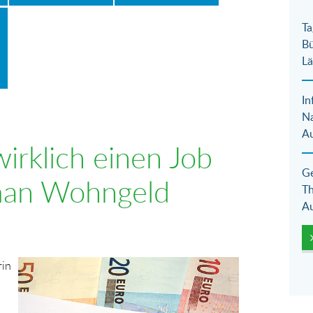
Ta
Bü
Lä
In
N
Au
irklich einen Job
Ge
man Wohngeld
Th
Au
Show larger version for:
rin