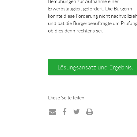
Bemühungen zur Aufnahme einer
Erwerbstätigkeit gefordert. Die Bürgerin
konnte diese Forderung nicht nachvollzie
und bat die Bürgerbeauftragte um Prüfung
ob dies denn rechtens sei.
Lösungsansatz und Ergebnis:
Diese Seite teilen:
Teilen
Teilen
Teilen
Drucken
per
auf
auf