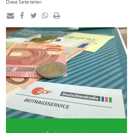
Diese Seite teilen:
Teilen
Teilen
Teilen
Teilen
Drucken
per
auf
auf
per
E-
Facebook
Twitter
WhatsApp
Mail