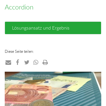
Accordion
Lösungsansatz und Ergebnis
Diese Seite teilen:
Teilen
Teilen
Teilen
Teilen
Drucken
per
auf
auf
per
E-
Facebook
Twitter
WhatsApp
Mail