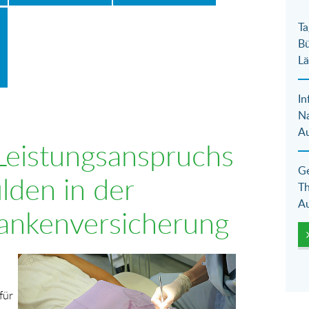
Ta
Bü
Lä
In
N
Au
Leistungsanspruchs
Ge
lden in der
Th
Au
rankenversicherung
Show larger version for:
für