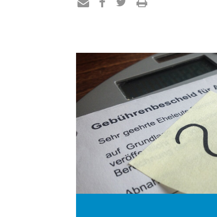
Teilen
Teilen
Teilen
Drucken
per
auf
auf
E-
Facebook
Twitter
Mail