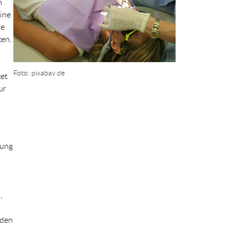
m
ine
ne
en.
Foto: pixabay.de
et
ur
lung
,
nden