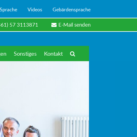
 Sprache
Videos
Gebärdensprache
361) 57 3113871
E-Mail senden
gen
Sonstiges
Kontakt