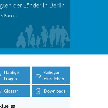
ten der Länder in Berlin
erboten!
Information: Die Wohngeldstelle darf Nachweise über Bemühungen zur Aufnahme einer Erwerbstätigkeit fordern
des Bundes
auch unser Onlineformular auf dieser
Häufige
Anliegen
Fragen
einreichen
Glossar
Downloads
ktuelles