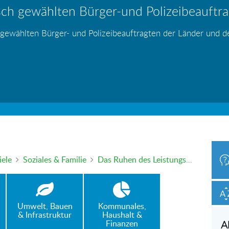
ch gewählten Bürger-und Polizeibeauftrag
hr – wer haftet für die Folgen?
 Blei - gefährlich und inzwischen auch v
änden
s
s
s
s
s
 gewählten Bürger- und Polizeibeauftragten der Länder und 
h oder mündlich an die Bürgerbeauftragte wenden. Nutzen Sie 
iele
Soziales & Familie
Das Ruhen des Leistungsanspruchs bei Beitragsschulden in der Gesetzlichen Krankenversicherung
Umwelt, Bauen
Kommunales,
& Infrastruktur
Haushalt &
Finanzen
A