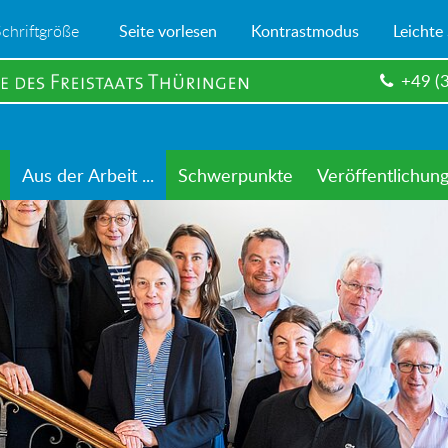
Schriftgröße
Seite vorlesen
Kontrastmodus
Leichte
+49 (
Aus der Arbeit ...
Schwerpunkte
Veröffentlichun