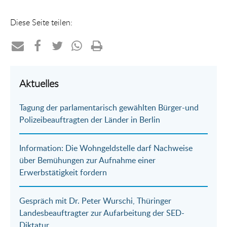
Diese Seite teilen:
Teilen
Teilen
Teilen
Teilen
Drucken
per
auf
auf
per
Aktuelles
E-
Facebook
Twitter
WhatsApp
Tagung der parlamentarisch gewählten Bürger-und
Mail
Polizeibeauftragten der Länder in Berlin
Information: Die Wohngeldstelle darf Nachweise
über Bemühungen zur Aufnahme einer
Erwerbstätigkeit fordern
Gespräch mit Dr. Peter Wurschi, Thüringer
Landesbeauftragter zur Aufarbeitung der SED-
Diktatur