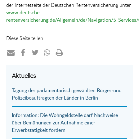
der Internetseite der Deutschen Rentenversicherung unter
www.deutsche-
rentenversicherung.de/Allgemein/de/Navigation/5_Services
Diese Seite teilen:
Teilen
Teilen
Teilen
Teilen
Drucken
per
auf
auf
per
Aktuelles
E-
Facebook
Twitter
WhatsApp
Tagung der parlamentarisch gewählten Bürger-und
Mail
Polizeibeauftragten der Länder in Berlin
Information: Die Wohngeldstelle darf Nachweise
über Bemühungen zur Aufnahme einer
Erwerbstätigkeit fordern