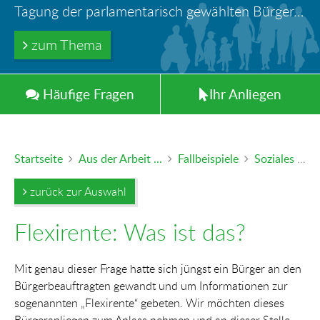
Ihr Anliegen in guten Händen
Türöffnung durch Feuerwehr – wer haftet für die Folgen?
Tagung der parlamentarisch gewählten Bürger-und Polizeibeauftragten der Länder in Berlin
Information: Die Wohngeldstelle darf Nachweise über Bemühungen zur Aufnahme einer Erwerbstätigkeit fordern
Trinkwasserleitungen aus Blei - gefährlich und inzwischen auch verboten!
zum Thema
zum Thema
zum Thema
zum Thema
zum Thema
Häufig
e
Fragen
Ihr
Anliegen
Startseite
Aus der Arbeit ...
Fallbeispiele
Soziales & Familie
zurück zur Auswahl
Flexirente: Was ist das?
Mit genau dieser Frage hatte sich jüngst ein Bürger an den
Bürgerbeauftragten gewandt und um Informationen zur
sogenannten „Flexirente“ gebeten. Wir möchten dieses
Bürgeranliegen zum Anlass nehmen und an dieser Stelle