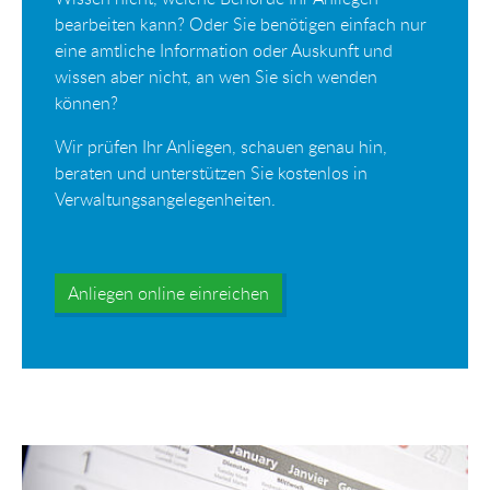
bearbeiten kann? Oder Sie benötigen einfach nur
eine amtliche Information oder Auskunft und
wissen aber nicht, an wen Sie sich wenden
können?
Wir prüfen Ihr Anliegen, schauen genau hin,
beraten und unterstützen Sie kostenlos in
Verwaltungsangelegenheiten.
Anliegen online einreichen