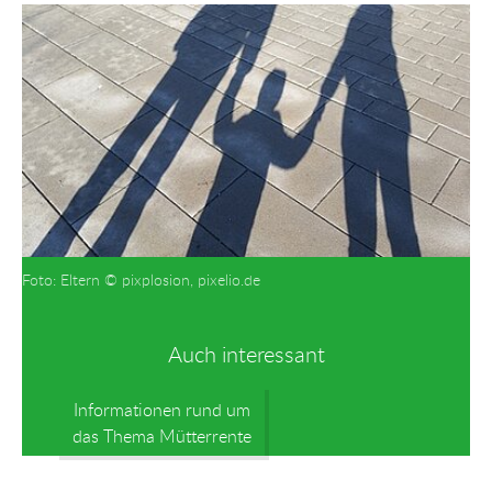
per
auf
auf
per
E-
Facebook
Twitter
WhatsApp
Mail
Foto: Eltern © pixplosion, pixelio.de
Auch interessant
Informationen rund um
das Thema Mütterrente