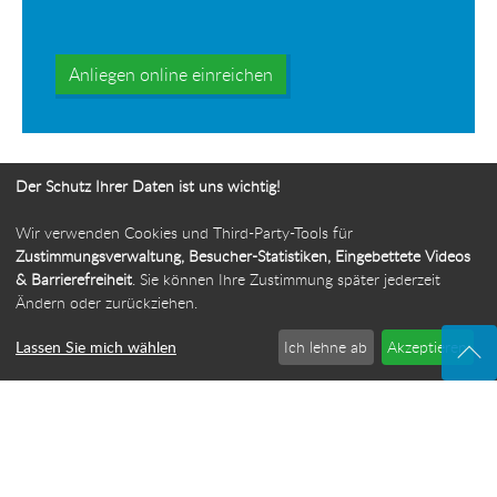
Anliegen online einreichen
Der Schutz Ihrer Daten ist uns wichtig!
Wir verwenden Cookies und Third-Party-Tools für
Ihr Weg zur Bürgerbeauftragten
Zustimmungsverwaltung, Besucher-Statistiken, Eingebettete Videos
& Barrierefreiheit
. Sie können Ihre Zustimmung später jederzeit
Route planen
Ändern oder zurückziehen.
Lassen Sie mich wählen
Ich lehne ab
Akzeptieren
© 2026 Die Bürgerbeauftragte des Freistaats Thüringen
·
Webdesign: ideenwert Werbeagentur Thüringen
·
Cookie-Einstellungen
Impressum
·
Sitemap
·
Datenschutz
·
Barrierefreiheit