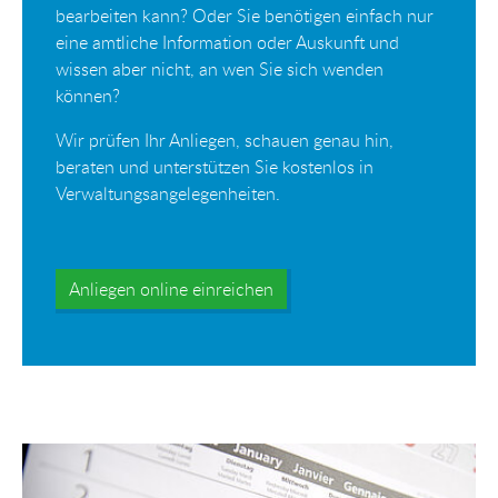
bearbeiten kann? Oder Sie benötigen einfach nur
eine amtliche Information oder Auskunft und
wissen aber nicht, an wen Sie sich wenden
können?
Wir prüfen Ihr Anliegen, schauen genau hin,
beraten und unterstützen Sie kostenlos in
Verwaltungsangelegenheiten.
Anliegen online einreichen