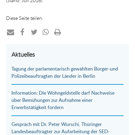
(Stand: Juli 2016)
Diese Seite teilen:
Teilen
Teilen
Teilen
Teilen
Drucken
per
auf
auf
per
Aktuelles
E-
Facebook
Twitter
WhatsApp
Tagung der parlamentarisch gewählten Bürger-und
Mail
Polizeibeauftragten der Länder in Berlin
Information: Die Wohngeldstelle darf Nachweise
über Bemühungen zur Aufnahme einer
Erwerbstätigkeit fordern
Gespräch mit Dr. Peter Wurschi, Thüringer
Landesbeauftragter zur Aufarbeitung der SED-