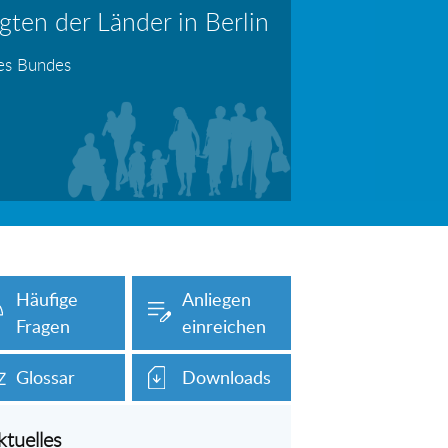
ten der Länder in Berlin
erboten!
Information: Die Wohngeldstelle darf Nachweise über Bemühungen zur Aufnahme einer Erwerbstätigkeit fordern
des Bundes
auch unser Onlineformular auf dieser
Häufige
Anliegen
Fragen
einreichen
Glossar
Downloads
ktuelles