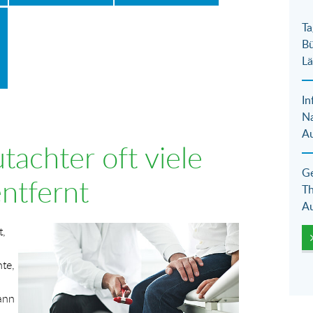
Ta
Bü
Lä
In
N
Au
achter oft viele
Ge
ntfernt
Th
Au
Show larger version for:
t,
te,
ann