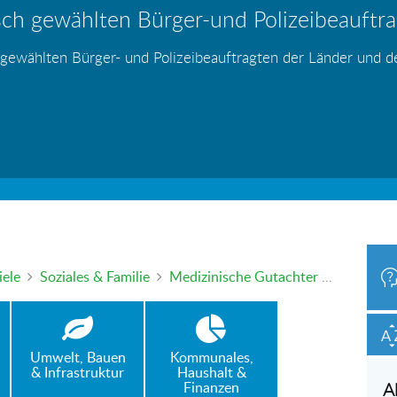
ch gewählten Bürger-und Polizeibeauftrag
hr – wer haftet für die Folgen?
 Blei - gefährlich und inzwischen auch v
änden
s
s
s
s
s
 gewählten Bürger- und Polizeibeauftragten der Länder und 
h oder mündlich an die Bürgerbeauftragte wenden. Nutzen Sie 
iele
Soziales & Familie
Medizinische Gutachter oft viele Kilometer weit entfernt
Umwelt, Bauen
Kommunales,
& Infrastruktur
Haushalt &
Finanzen
A