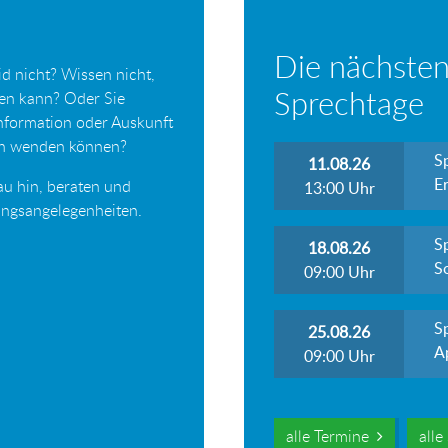
Die nächsten
d nicht? Wissen nicht,
Sprechtage
ten kann? Oder Sie
Information oder Auskunft
ich wenden können?
S
11.08.26
Er
au hin, beraten und
13:00
Uhr
tungsangelegenheiten.
S
18.08.26
S
09:00
Uhr
S
25.08.26
A
09:00
Uhr
alle Termine
all