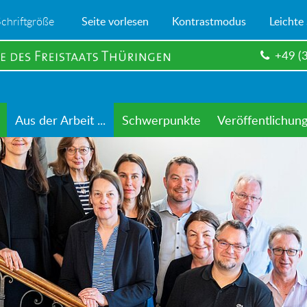
Schriftgröße
Seite vorlesen
Kontrastmodus
Leichte
+49 (
Aus der Arbeit ...
Schwerpunkte
Veröffentlichun