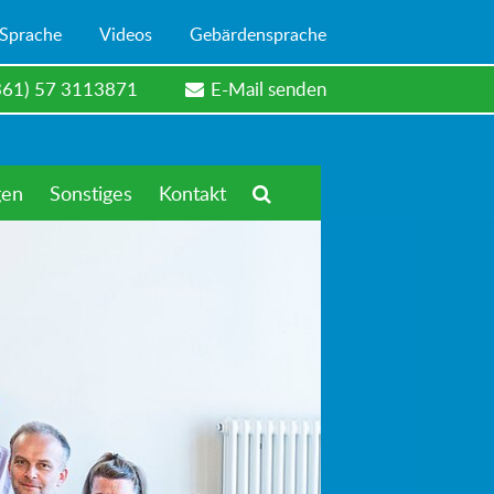
 Sprache
Videos
Gebärdensprache
361) 57 3113871
E-Mail senden
gen
Sonstiges
Kontakt