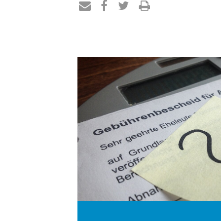
Teilen
Teilen
Teilen
Drucken
per
auf
auf
E-
Facebook
Twitter
Mail