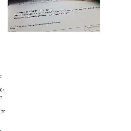
e
für
en
ihr