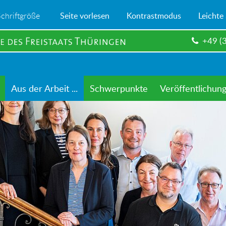
Schriftgröße
Seite vorlesen
Kontrastmodus
Leichte
+49 (
Aus der Arbeit ...
Schwerpunkte
Veröffentlichun