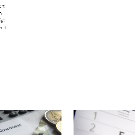
en:
n
igt
end