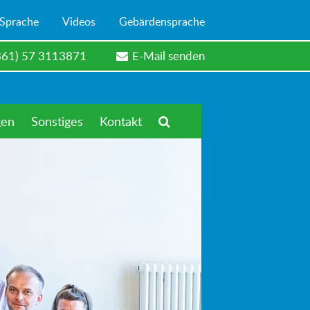
 Sprache
Videos
Gebärdensprache
361) 57 3113871
E-Mail senden
gen
Sonstiges
Kontakt