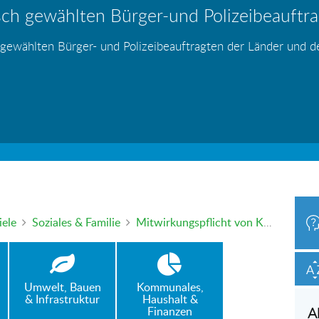
ch gewählten Bürger-und Polizeibeauftrag
hr – wer haftet für die Folgen?
 Blei - gefährlich und inzwischen auch v
änden
s
s
s
s
s
 gewählten Bürger- und Polizeibeauftragten der Länder und 
h oder mündlich an die Bürgerbeauftragte wenden. Nutzen Sie 
iele
Soziales & Familie
Mitwirkungspflicht von Kindergeldberechtigten
Umwelt, Bauen
Kommunales,
& Infrastruktur
Haushalt &
Finanzen
A