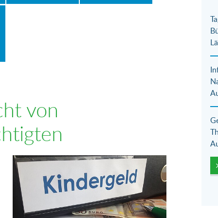
Ta
Bü
Lä
In
N
Au
cht von
Ge
htigten
Th
Au
Show larger version for: