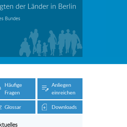
ten der Länder in Berlin
erboten!
Information: Die Wohngeldstelle darf Nachweise über Bemühungen zur Aufnahme einer Erwerbstätigkeit fordern
des Bundes
auch unser Onlineformular auf dieser
Häufige
Anliegen
Fragen
einreichen
Glossar
Downloads
ktuelles