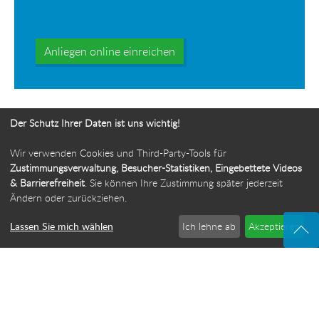
Anliegen online einreichen
Der Schutz Ihrer Daten ist uns wichtig!
Wir verwenden Cookies und Third-Party-Tools für
Ihr Weg zur Bürgerbeauftragten
Zustimmungsverwaltung, Besucher-Statistiken, Eingebettete Videos
& Barrierefreiheit
. Sie können Ihre Zustimmung später jederzeit
Route planen
Ändern oder zurückziehen.
Lassen Sie mich wählen
Ich lehne ab
Akzeptieren
© 2026 Die Bürgerbeauftragte des Freistaats Thüringen
·
Webdesign: ideenwert Werbeagentur Thüringen
·
Cookie-Einstellungen
Impressum
·
Sitemap
·
Datenschutz
·
Barrierefreiheit