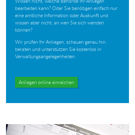
Wissen nicht, welche Behörde Ihr Anliegen
bearbeiten kann? Oder Sie benötigen einfach nur
eine amtliche Information oder Auskunft und
wissen aber nicht, an wen Sie sich wenden
können?
Wir prüfen Ihr Anliegen, schauen genau hin,
beraten und unterstützen Sie kostenlos in
Verwaltungsangelegenheiten.
Anliegen online einreichen