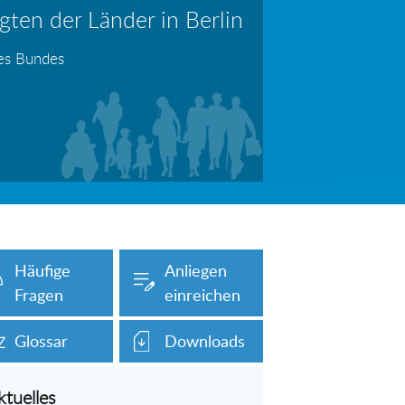
ten der Länder in Berlin
erboten!
Information: Die Wohngeldstelle darf Nachweise über Bemühungen zur Aufnahme einer Erwerbstätigkeit fordern
des Bundes
auch unser Onlineformular auf dieser
Häufige
Anliegen
Fragen
einreichen
Glossar
Downloads
ktuelles