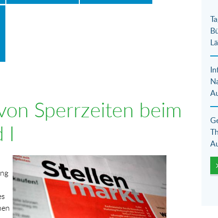
Ta
Bü
Lä
In
N
Au
von Sperrzeiten beim
Ge
 I
Th
Au
Show larger version for:
ung
es
hen