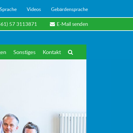
 Sprache
Videos
Gebärdensprache
361) 57 3113871
E-Mail senden
gen
Sonstiges
Kontakt