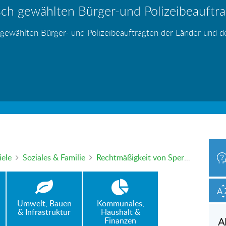
ch gewählten Bürger-und Polizeibeauftrag
hr – wer haftet für die Folgen?
 Blei - gefährlich und inzwischen auch v
änden
s
s
s
s
s
 gewählten Bürger- und Polizeibeauftragten der Länder und 
h oder mündlich an die Bürgerbeauftragte wenden. Nutzen Sie 
iele
Soziales & Familie
Rechtmäßigkeit von Sperrzeiten beim Arbeitslosengeld I
Umwelt, Bauen
Kommunales,
& Infrastruktur
Haushalt &
Finanzen
A