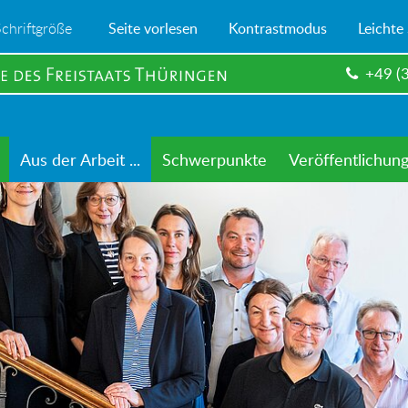
Schriftgröße
Seite vorlesen
Kontrastmodus
Leichte
+49 (
Aus der Arbeit ...
Schwerpunkte
Veröffentlichun