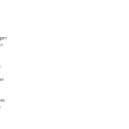
ngen
in
m
,
an
ues
e