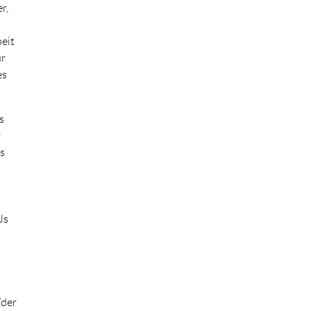
r,
eit
ür
es
s
r
s
ls
/der