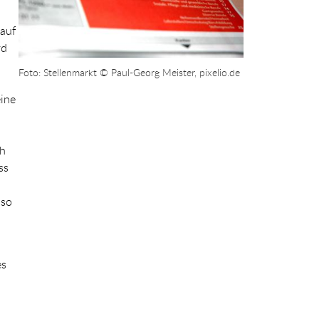
 auf
rd
Foto: Stellenmarkt © Paul-Georg Meister, pixelio.de
eine
ch
ss
 so
es