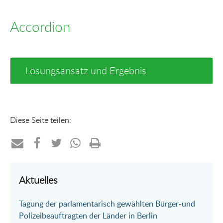
Accordion
Lösungsansatz und Ergebnis
Diese Seite teilen:
Teilen
Teilen
Teilen
Teilen
Drucken
per
auf
auf
per
Aktuelles
E-
Facebook
Twitter
WhatsApp
Tagung der parlamentarisch gewählten Bürger-und
Mail
Polizeibeauftragten der Länder in Berlin