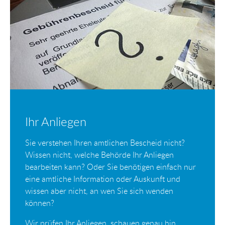
Ihr Anliegen
Sie verstehen Ihren amtlichen Bescheid nicht?
Wissen nicht, welche Behörde Ihr Anliegen
bearbeiten kann? Oder Sie benötigen einfach nur
eine amtliche Information oder Auskunft und
wissen aber nicht, an wen Sie sich wenden
können?
Wir prüfen Ihr Anliegen, schauen genau hin,