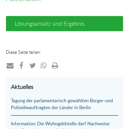
Lösungsansatz und Ergebnis
Diese Seite teilen:
Teilen
Teilen
Teilen
Teilen
Drucken
per
auf
auf
per
Aktuelles
E-
Facebook
Twitter
WhatsApp
Tagung der parlamentarisch gewählten Bürger-und
Mail
Polizeibeauftragten der Länder in Berlin
Information: Die Wohngeldstelle darf Nachweise