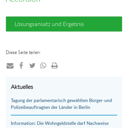
Lösungsansatz und Ergebnis
Diese Seite teilen:
Teilen
Teilen
Teilen
Teilen
Drucken
per
auf
auf
per
Aktuelles
E-
Facebook
Twitter
WhatsApp
Tagung der parlamentarisch gewählten Bürger-und
Mail
Polizeibeauftragten der Länder in Berlin
Information: Die Wohngeldstelle darf Nachweise