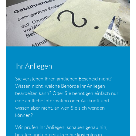
Ihr Anliegen
Sie verstehen Ihren amtlichen Bescheid nicht?
Wissen nicht, welche Behörde Ihr Anliegen
bearbeiten kann? Oder Sie benötigen einfach nur
eine amtliche Information oder Auskunft und
wissen aber nicht, an wen Sie sich wenden
können?
Wir prüfen Ihr Anliegen, schauen genau hin,
beraten und unterstützen Sie kostenlos in