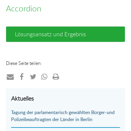
Accordion
Lösungsansatz und Ergebnis
Diese Seite teilen:
Teilen
Teilen
Teilen
Teilen
Drucken
per
auf
auf
per
Aktuelles
E-
Facebook
Twitter
WhatsApp
Tagung der parlamentarisch gewählten Bürger-und
Mail
Polizeibeauftragten der Länder in Berlin