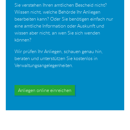
Sie verstehen Ihren amtlichen Bescheid nicht?
Wissen nicht, welche Behörde Ihr Anliegen
bearbeiten kann? Oder Sie benötigen einfach nur
eine amtliche Information oder Auskunft und
wissen aber nicht, an wen Sie sich wenden
können?
Wir prüfen Ihr Anliegen, schauen genau hin,
beraten und unterstützen Sie kostenlos in
Verwaltungsangelegenheiten.
Anliegen online einreichen