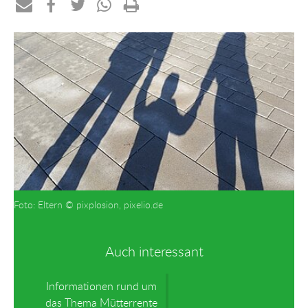
Teilen
Teilen
Teilen
Teilen
Drucken
per
auf
auf
per
E-
Facebook
Twitter
WhatsApp
Mail
Foto: Eltern © pixplosion, pixelio.de
Auch interessant
Informationen rund um
das Thema Mütterrente