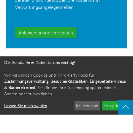
beraten und unterstützen Sie kostenlos in
Verwaltungsangelegenheiten.
Anliegen online einreichen
Der Schutz Ihrer Daten ist uns wichtig!
Wir verwenden Cookies und Third-Party-Tools für
Ihr Weg zur Bürgerbeauftragten
Zustimmungsverwaltung, Besucher-Statistiken, Eingebettete Videos
& Barrierefreiheit
. Sie können Ihre Zustimmung später jederzeit
Route planen
Ändern oder zurückziehen.
Lassen Sie mich wählen
Ich lehne ab
Akzeptieren
© 2026 Die Bürgerbeauftragte des Freistaats Thüringen
·
Webdesign: ideenwert Werbeagentur Thüringen
·
Cookie-Einstellungen