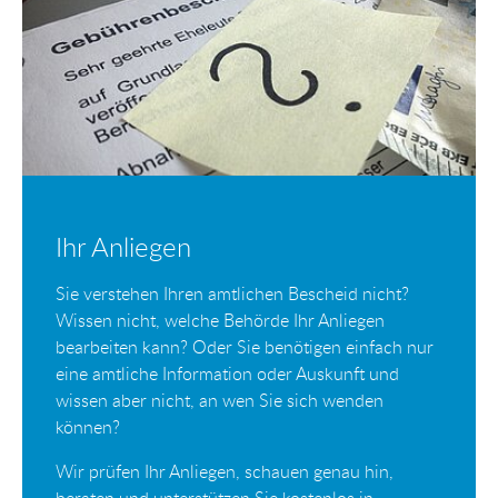
Ihr Anliegen
Sie verstehen Ihren amtlichen Bescheid nicht?
Wissen nicht, welche Behörde Ihr Anliegen
bearbeiten kann? Oder Sie benötigen einfach nur
eine amtliche Information oder Auskunft und
wissen aber nicht, an wen Sie sich wenden
können?
Wir prüfen Ihr Anliegen, schauen genau hin,