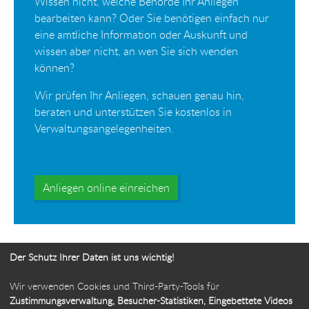
Wissen nicht, welche Behörde Ihr Anliegen
bearbeiten kann? Oder Sie benötigen einfach nur
eine amtliche Information oder Auskunft und
wissen aber nicht, an wen Sie sich wenden
können?
Wir prüfen Ihr Anliegen, schauen genau hin,
beraten und unterstützen Sie kostenlos in
Verwaltungsangelegenheiten.
Anliegen online einreichen
Der Schutz Ihrer Daten ist uns wichtig!
Wir verwenden Cookies und Third-Party-Tools für
Ihr Weg zur Bürgerbeauftragten
Zustimmungsverwaltung, Besucher-Statistiken, Eingebettete Videos