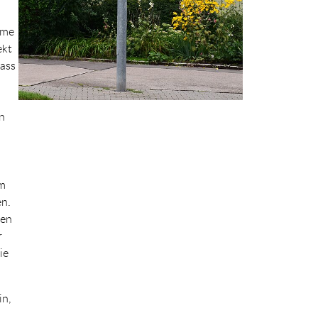
ame
ekt
dass
n
um
en.
den
r
ie
in,