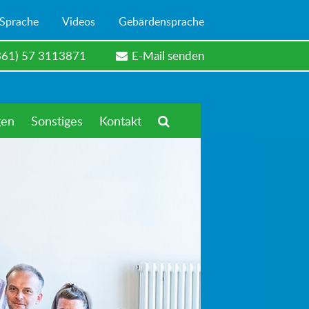
 Sprache
Videos
Gebärdensprache
361) 57 3113871
E-Mail senden
gen
Sonstiges
Kontakt