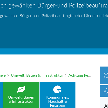
ch gewählten Bürger-und Polizeibeauftrag
hr – wer haftet für die Folgen?
 Blei - gefährlich und inzwischen auch v
änden
s
s
s
s
s
 gewählten Bürger- und Polizeibeauftragten der Länder und 
h oder mündlich an die Bürgerbeauftragte wenden. Nutzen Sie 
iele
Umwelt, Bauen & Infrastruktur
Achtung Rechtsabbieger! – Neues Ampelsignal zum Schutz für Fußgänger
Umwelt, Bauen
Kommunales,
& Infrastruktur
Haushalt &
Finanzen
A