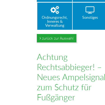
Ordnungsrecht,
Sonstiges
Inneres &
Verwaltung
zurück zur Auswahl
Achtung
Rechtsabbieger! –
Neues Ampelsigna
zum Schutz für
Fußgänger