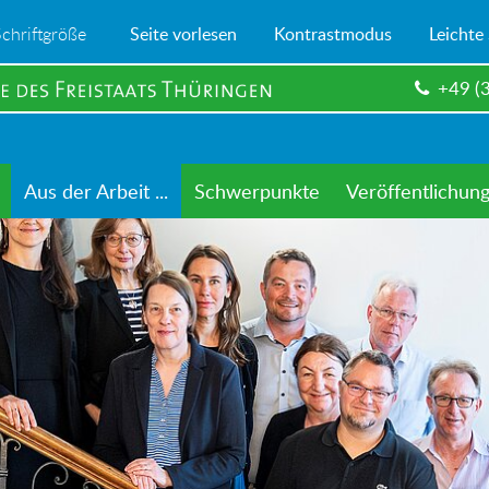
Schriftgröße
Seite vorlesen
Kontrastmodus
Leichte
+49 (
Aus der Arbeit ...
Schwerpunkte
Veröffentlichun