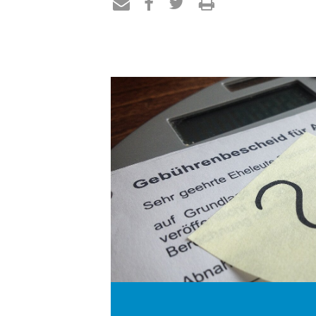
Teilen
Teilen
Teilen
Drucken
per
auf
auf
E-
Facebook
Twitter
Mail