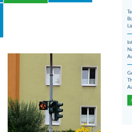
Ta
Bü
Lä
In
N
Au
Show larger version for:
Ge
Th
Au
l