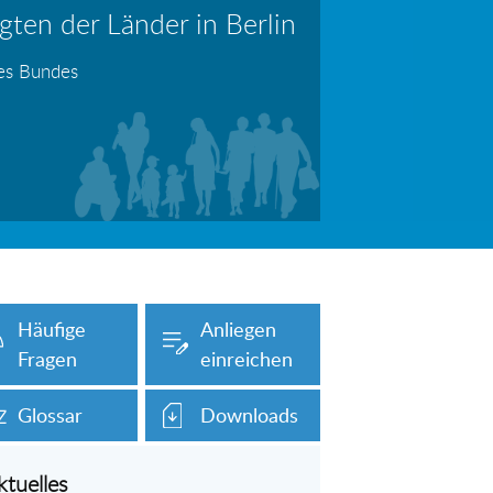
ten der Länder in Berlin
erboten!
Information: Die Wohngeldstelle darf Nachweise über Bemühungen zur Aufnahme einer Erwerbstätigkeit fordern
des Bundes
auch unser Onlineformular auf dieser
Häufige
Anliegen
Fragen
einreichen
Glossar
Downloads
ktuelles