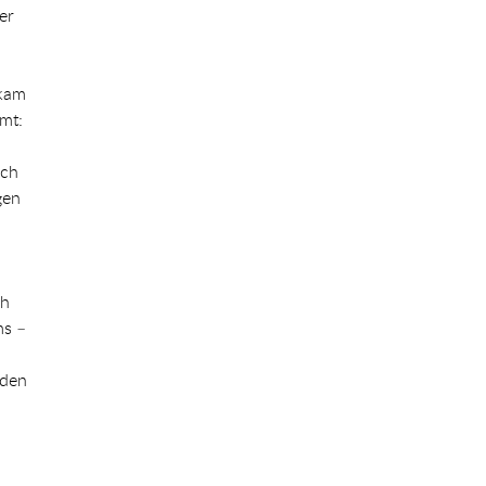
er
ekam
mt:
uch
gen
ch
ms –
 den