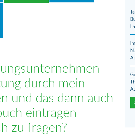
Ta
Bü
Lä
In
N
Au
rgungsunternehmen
Ge
itung durch mein
Th
Au
en und das dann auch
buch eintragen
ch zu fragen?