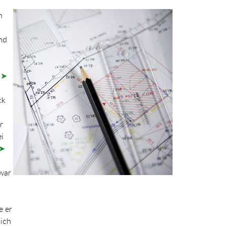
Show larger version for:
n
nd
n
➤
ck
r
ei
➤
war
e er
lich