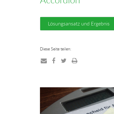
Lösungsansatz und Ergebnis
Diese Seite teilen:
Teilen
Teilen
Teilen
Drucken
per
auf
auf
E-
Facebook
Twitter
Mail