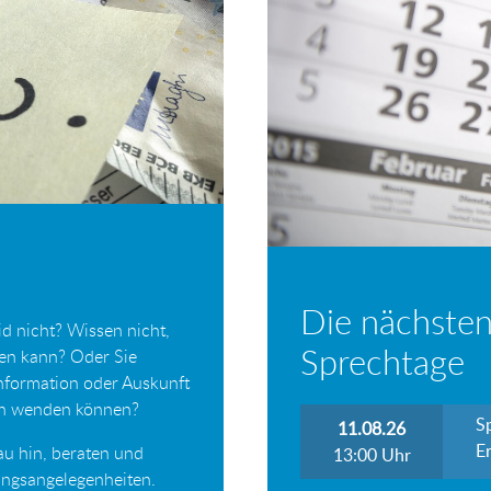
Die nächsten
d nicht? Wissen nicht,
Sprechtage
ten kann? Oder Sie
Information oder Auskunft
ich wenden können?
S
11.08.26
Er
au hin, beraten und
13:00
Uhr
tungsangelegenheiten.