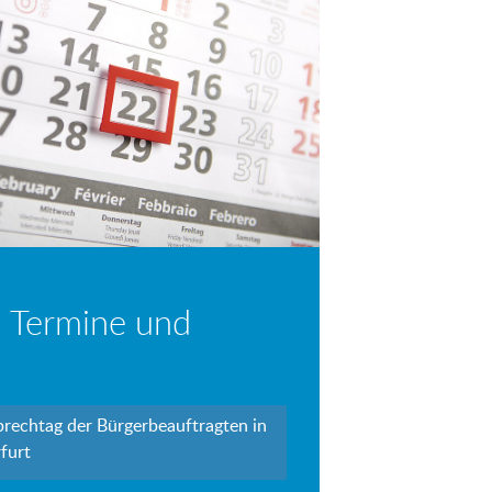
 Termine und
prechtag der Bürgerbeauftragten in
furt