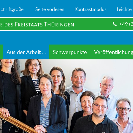
Schriftgröße
Seite vorlesen
Kontrastmodus
Leichte
+49 (
Aus der Arbeit ...
Schwerpunkte
Veröffentlichun