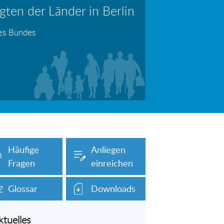
ten der Länder in Berlin
erboten!
Information: Die Wohngeldstelle darf Nachweise über Bemühungen zur Aufnahme einer Erwerbstätigkeit fordern
des Bundes
auch unser Onlineformular auf dieser
Häufige
Anliegen
Fragen
einreichen
Glossar
Downloads
ktuelles