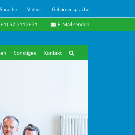
 Sprache
Videos
Gebärdensprache
361) 57 3113871
E-Mail senden
gen
Sonstiges
Kontakt