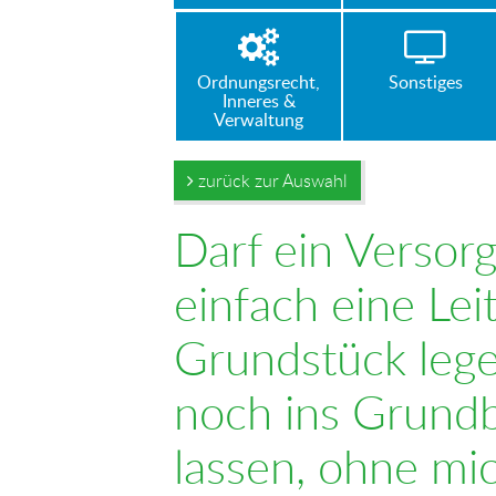
Ordnungsrecht,
Sonstiges
Inneres &
Verwaltung
zurück zur Auswahl
Darf ein Verso
einfach eine Le
Grundstück leg
noch ins Grund
lassen, ohne mi