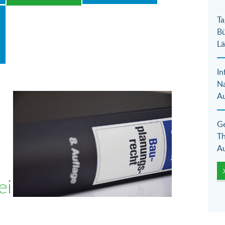
Ta
Bü
Lä
In
N
Au
Show larger version for:
Ge
Th
Au
ei