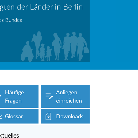
ten der Länder in Berlin
erboten!
Information: Die Wohngeldstelle darf Nachweise über Bemühungen zur Aufnahme einer Erwerbstätigkeit fordern
des Bundes
auch unser Onlineformular auf dieser
Häufige
Anliegen
Fragen
einreichen
Glossar
Downloads
ktuelles