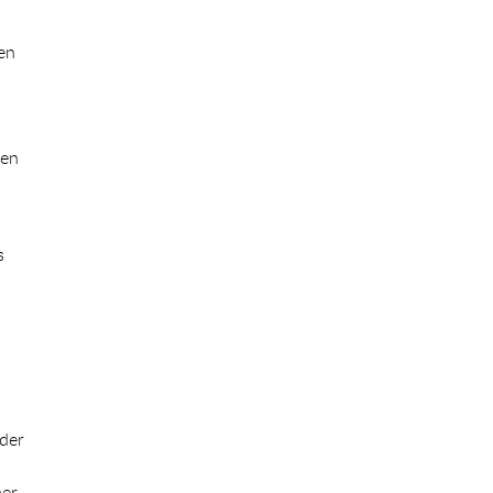
en
gen
s
 der
mer