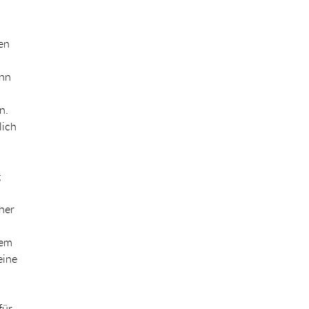
en
ann
n.
lich
g
her
dem
eine
für