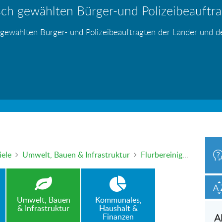
ch gewählten Bürger-und Polizeibeauftrag
hr – wer haftet für die Folgen?
 Blei - gefährlich und inzwischen auch v
änden
s
s
s
s
s
 gewählten Bürger- und Polizeibeauftragten der Länder und 
h oder mündlich an die Bürgerbeauftragte wenden. Nutzen Sie 
iele
Umwelt, Bauen & Infrastruktur
Flurbereinigung - Verunsicherung durch Messdifferenzen bei Landvermessung
Umwelt, Bauen
Kommunales,
& Infrastruktur
Haushalt &
Finanzen
A