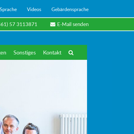
 Sprache
Videos
Gebärdensprache
361) 57 3113871
E-Mail senden
gen
Sonstiges
Kontakt