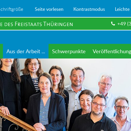
Schriftgröße
Seite vorlesen
Kontrastmodus
Leichte
+49 (
Aus der Arbeit ...
Schwerpunkte
Veröffentlichun