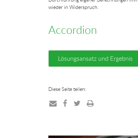
wieder in Widerspruch.
Accordion
Lösungsansatz und Ergebnis
Diese Seite teilen:
Teilen
Teilen
Teilen
Drucken
per
auf
auf
E-
Facebook
Twitter