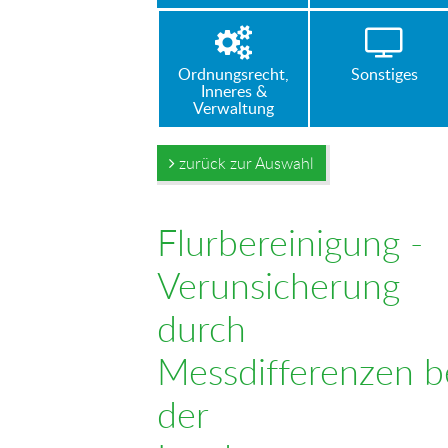
Ordnungsrecht,
Sonstiges
Inneres &
Verwaltung
zurück zur Auswahl
Flurbereinigung -
Verunsicherung
durch
Messdifferenzen b
der