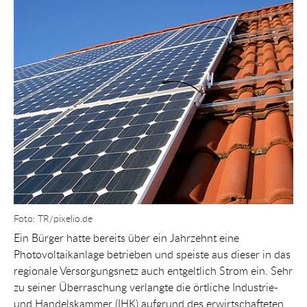
Show larger version for:
Foto: TR/pixelio.de
Ein Bürger hatte bereits über ein Jahrzehnt eine
Photovoltaikanlage betrieben und speiste aus dieser in das
regionale Versorgungsnetz auch entgeltlich Strom ein. Sehr
zu seiner Überraschung verlangte die örtliche Industrie-
und Handelskammer (IHK) aufgrund des erwirtschafteten