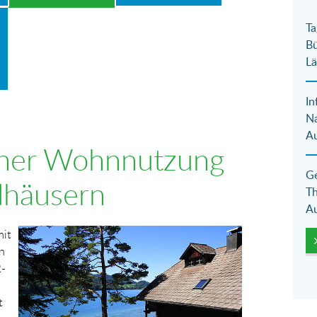
Ta
Bü
Lä
In
N
Au
einer Wohnnutzung
Ge
häusern
Th
Au
Show larger version for:
mit
n
R-
t