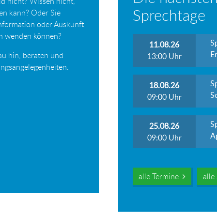
d nicht? Wissen nicht,
Sprechtage
ten kann? Oder Sie
Information oder Auskunft
ich wenden können?
S
11.08.26
Er
au hin, beraten und
13:00
Uhr
tungsangelegenheiten.
S
18.08.26
S
09:00
Uhr
S
25.08.26
A
09:00
Uhr
alle Termine
all