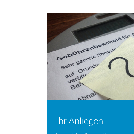
per
auf
auf
E-
Facebook
Twitter
Mail
Ihr Anliegen