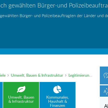
ch gewählten Bürger-und Polizeibeauftrag
hr – wer haftet für die Folgen?
 Blei - gefährlich und inzwischen auch v
änden
s
s
s
s
s
 gewählten Bürger- und Polizeibeauftragten der Länder und 
h oder mündlich an die Bürgerbeauftragte wenden. Nutzen Sie 
iele
Umwelt, Bauen & Infrastruktur
Legitimierung einer Wohnnutzung von Wochenendhäusern
Umwelt, Bauen
Kommunales,
& Infrastruktur
Haushalt &
Finanzen
A