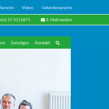
 Sprache
Videos
Gebärdensprache
361) 57 3113871
E-Mail senden
gen
Sonstiges
Kontakt