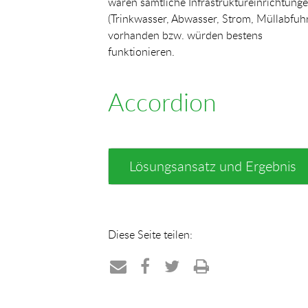
waren sämtliche Infrastruktureinrichtung
(Trinkwasser, Abwasser, Strom, Müllabfuhr
vorhanden bzw. würden bestens
funktionieren.
Accordion
Lösungsansatz und Ergebnis
Diese Seite teilen:
Teilen
Teilen
Teilen
Drucken