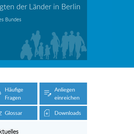
ten der Länder in Berlin
erboten!
Information: Die Wohngeldstelle darf Nachweise über Bemühungen zur Aufnahme einer Erwerbstätigkeit fordern
des Bundes
auch unser Onlineformular auf dieser
Häufige
Anliegen
Fragen
einreichen
Glossar
Downloads
ktuelles