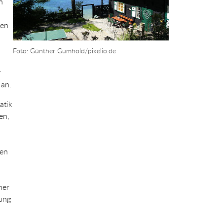
n
ben
Foto: Günther Gumhold/pixelio.de
r
 an.
atik
en,
hen
ner
sung