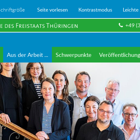
Schriftgröße
Seite vorlesen
Kontrastmodus
Leichte
+49 (
Aus der Arbeit ...
Schwerpunkte
Veröffentlichun