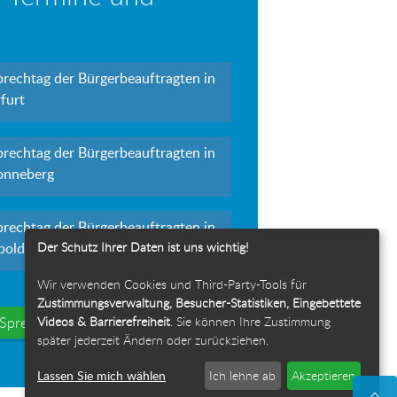
prechtag der Bürgerbeauftragten in
furt
prechtag der Bürgerbeauftragten in
onneberg
prechtag der Bürgerbeauftragten in
Der Schutz Ihrer Daten ist uns wichtig!
polda
Wir verwenden Cookies und Third-Party-Tools für
Zustimmungsverwaltung, Besucher-Statistiken, Eingebettete
Videos & Barrierefreiheit
. Sie können Ihre Zustimmung
e Sprechtage
später jederzeit Ändern oder zurückziehen.
Lassen Sie mich wählen
Ich lehne ab
Akzeptieren