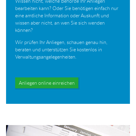
Wissen nicht, welche Behörde Ihr Anliegen
bearbeiten kann? Oder Sie benötigen einfach nur
eine amtliche Information oder Auskunft und
wissen aber nicht, an wen Sie sich wenden
können?
Wir prüfen Ihr Anliegen, schauen genau hin,
beraten und unterstützen Sie kostenlos in
Verwaltungsangelegenheiten.
Anliegen online einreichen