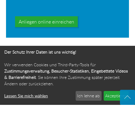
Anliegen online einreichen
Der Schutz Ihrer Daten ist uns wichtig!
Wir verwenden Cookies und Third-Party-Tools für
Ihr Weg zur Bürgerbeauftragten
Zustimmungsverwaltung, Besucher-Statistiken, Eingebettete Videos
& Barrierefreiheit
. Sie können Ihre Zustimmung später jederzeit
Route planen
Ändern oder zurückziehen.
Lassen Sie mich wählen
Ich lehne ab
Akzeptieren
© 2026 Die Bürgerbeauftragte des Freistaats Thüringen
·
Webdesign: ideenwert Werbeagentur Thüringen
·
Cookie-Einstellungen
Impressum
·
Sitemap
·
Datenschutz
·
Barrierefreiheit