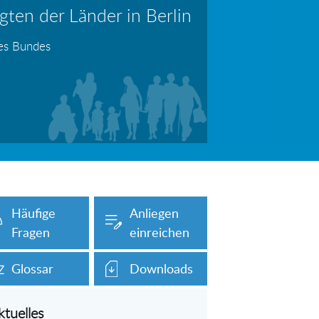
ten der Länder in Berlin
erboten!
Information: Die Wohngeldstelle darf Nachweise über Bemühungen zur Aufnahme einer Erwerbstätigkeit fordern
des Bundes
auch unser Onlineformular auf dieser
Häufige
Anliegen
Fragen
einreichen
Glossar
Downloads
ktuelles