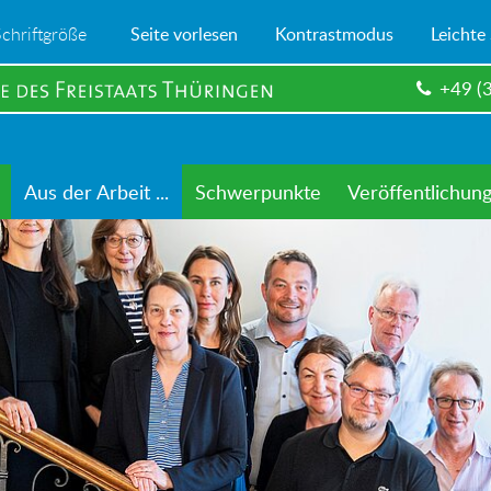
Schriftgröße
Seite vorlesen
Kontrastmodus
Leichte
+49 (
Aus der Arbeit ...
Schwerpunkte
Veröffentlichun