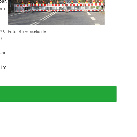
bar,
dem
en,
Foto: Rike/pixelio.de
n
bar
 im