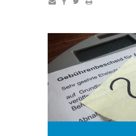
Teilen
Teilen
Teilen
Drucken
per
auf
auf
E-
Facebook
Twitter
Mail