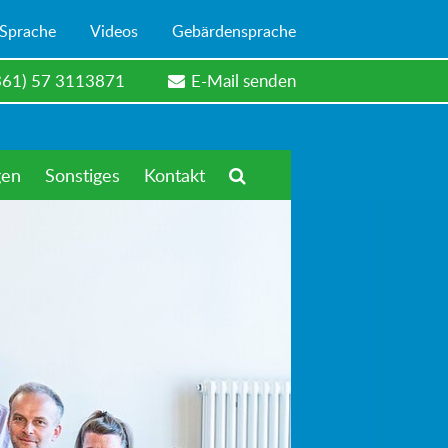
 Sprache
Videos
Gebärdensprache
361) 57 3113871
E-Mail senden
gen
Sonstiges
Kontakt