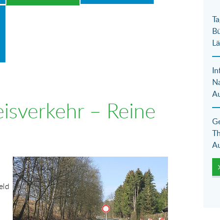
Ta
Bü
Lä
In
N
Au
eisverkehr – Reine
Ge
Th
Au
Show larger version for:
eld