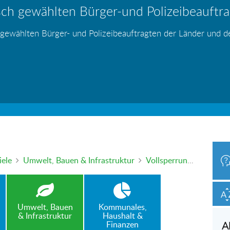
ch gewählten Bürger-und Polizeibeauftrag
hr – wer haftet für die Folgen?
 Blei - gefährlich und inzwischen auch v
änden
s
s
s
s
s
 gewählten Bürger- und Polizeibeauftragten der Länder und 
h oder mündlich an die Bürgerbeauftragte wenden. Nutzen Sie 
iele
Umwelt, Bauen & Infrastruktur
Vollsperrung Kreisverkehr – Reine Willkür?
Umwelt, Bauen
Kommunales,
& Infrastruktur
Haushalt &
Finanzen
A