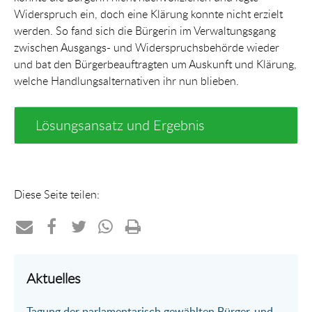
Widerspruch ein, doch eine Klärung konnte nicht erzielt
werden. So fand sich die Bürgerin im Verwaltungsgang
zwischen Ausgangs- und Widerspruchsbehörde wieder
und bat den Bürgerbeauftragten um Auskunft und Klärung,
welche Handlungsalternativen ihr nun blieben.
Lösungsansatz und Ergebnis
Diese Seite teilen:
Teilen
Teilen
Teilen
Teilen
Drucken
per
auf
auf
per
Aktuelles
E-
Facebook
Twitter
WhatsApp
Tagung der parlamentarisch gewählten Bürger-und