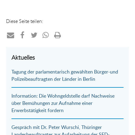
Diese Seite teilen:
Teilen
Teilen
Teilen
Teilen
Drucken
per
auf
auf
per
Aktuelles
E-
Facebook
Twitter
WhatsApp
Tagung der parlamentarisch gewählten Bürger-und
Mail
Polizeibeauftragten der Länder in Berlin
Information: Die Wohngeldstelle darf Nachweise
über Bemühungen zur Aufnahme einer
Erwerbstätigkeit fordern
Gespräch mit Dr. Peter Wurschi, Thüringer
Landesbeauftragter zur Aufarbeitung der SED-