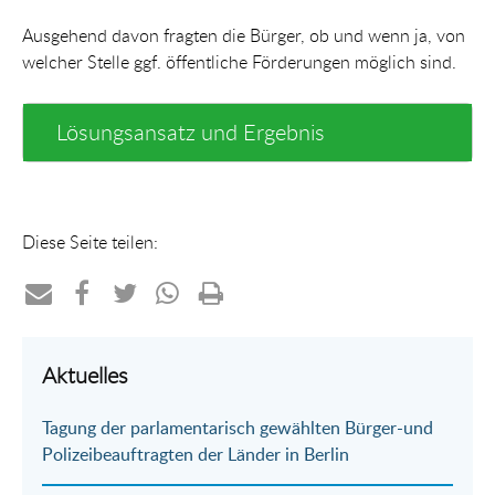
Ausgehend davon fragten die Bürger, ob und wenn ja, von
welcher Stelle ggf. öffentliche Förderungen möglich sind.
Lösungsansatz und Ergebnis
Diese Seite teilen:
Teilen
Teilen
Teilen
Teilen
Drucken
per
auf
auf
per
Aktuelles
E-
Facebook
Twitter
WhatsApp
Tagung der parlamentarisch gewählten Bürger-und
Mail
Polizeibeauftragten der Länder in Berlin