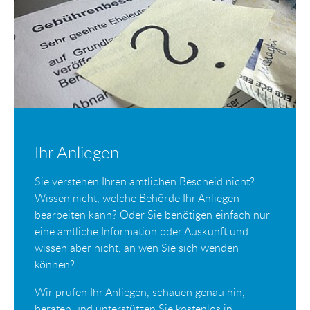
Ihr Anliegen
Sie verstehen Ihren amtlichen Bescheid nicht?
Wissen nicht, welche Behörde Ihr Anliegen
bearbeiten kann? Oder Sie benötigen einfach nur
eine amtliche Information oder Auskunft und
wissen aber nicht, an wen Sie sich wenden
können?
Wir prüfen Ihr Anliegen, schauen genau hin,
beraten und unterstützen Sie kostenlos in