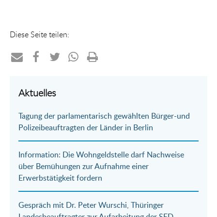
Diese Seite teilen:
Teilen
Teilen
Teilen
Teilen
Drucken
per
auf
auf
per
Aktuelles
E-
Facebook
Twitter
WhatsApp
Tagung der parlamentarisch gewählten Bürger-und
Mail
Polizeibeauftragten der Länder in Berlin
Information: Die Wohngeldstelle darf Nachweise
über Bemühungen zur Aufnahme einer
Erwerbstätigkeit fordern
Gespräch mit Dr. Peter Wurschi, Thüringer
Landesbeauftragter zur Aufarbeitung der SED-