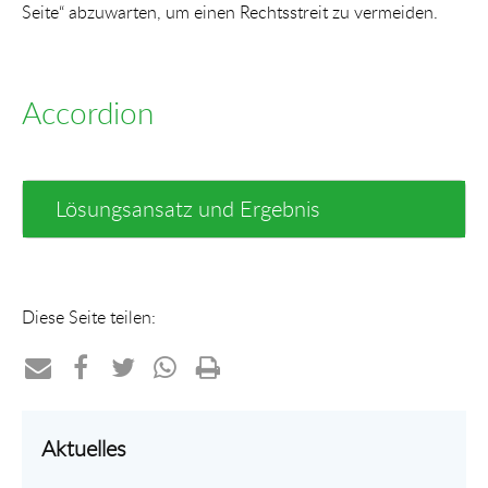
Seite“ abzuwarten, um einen Rechtsstreit zu vermeiden.
Accordion
Lösungsansatz und Ergebnis
Diese Seite teilen:
Teilen
Teilen
Teilen
Teilen
Drucken
per
auf
auf
per
Aktuelles
E-
Facebook
Twitter
WhatsApp