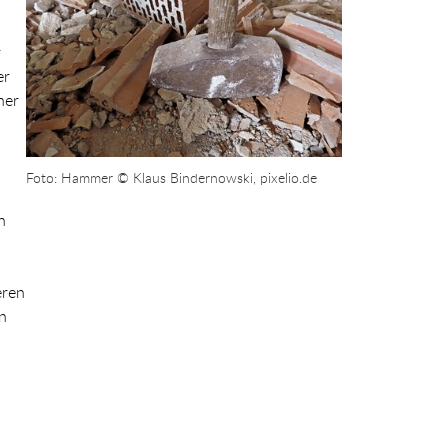
r
er
her
Foto: Hammer © Klaus Bindernowski, pixelio.de
n
eren
n