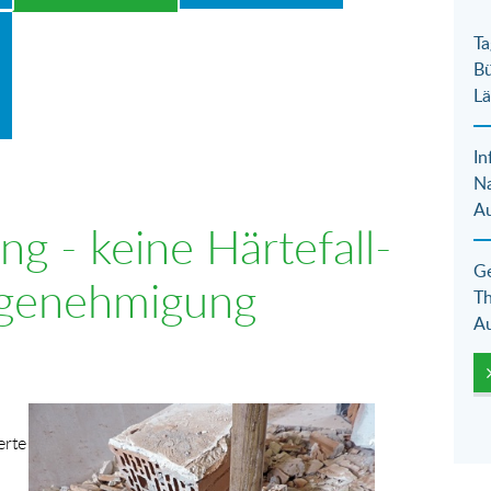
Ta
Bü
Lä
In
N
Au
g - keine Härtefall-
Ge
genehmigung
Th
Au
Show larger version for:
erte