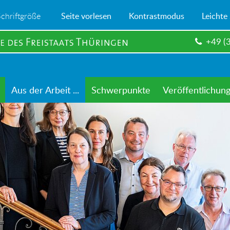
Schriftgröße
Seite vorlesen
Kontrastmodus
Leichte
+49 (
Aus der Arbeit ...
Schwerpunkte
Veröffentlichun