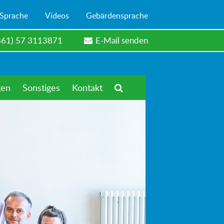
 Sprache
Videos
Gebärdensprache
361) 57 3113871
E-Mail senden
gen
Sonstiges
Kontakt