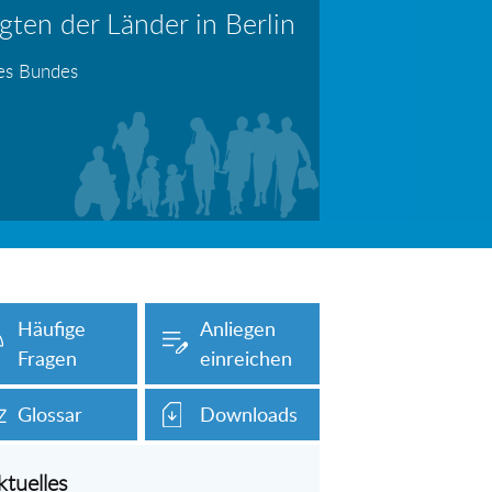
ten der Länder in Berlin
erboten!
Information: Die Wohngeldstelle darf Nachweise über Bemühungen zur Aufnahme einer Erwerbstätigkeit fordern
des Bundes
auch unser Onlineformular auf dieser
Häufige
Anliegen
Fragen
einreichen
Glossar
Downloads
ktuelles