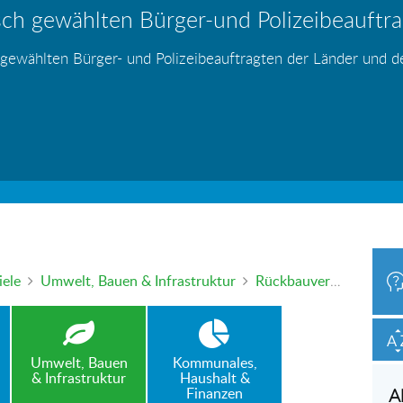
ch gewählten Bürger-und Polizeibeauftrag
hr – wer haftet für die Folgen?
 Blei - gefährlich und inzwischen auch v
änden
s
s
s
s
s
 gewählten Bürger- und Polizeibeauftragten der Länder und 
h oder mündlich an die Bürgerbeauftragte wenden. Nutzen Sie 
iele
Umwelt, Bauen & Infrastruktur
Rückbauverfügung - keine Härtefall- bzw. Ausnahmegenehmigung möglich
Umwelt, Bauen
Kommunales,
& Infrastruktur
Haushalt &
Finanzen
A