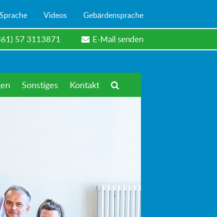
 Sprache
Videos
Gebärdensprache
361) 57 3113871
E-Mail senden
gen
Sonstiges
Kontakt