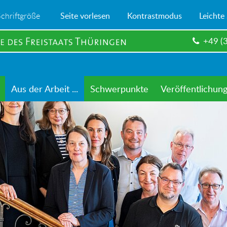
Schriftgröße
Seite vorlesen
Kontrastmodus
Leichte
+49 (
Aus der Arbeit ...
Schwerpunkte
Veröffentlichun