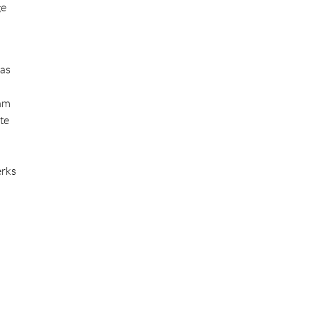
ge
das
hm
te
erks