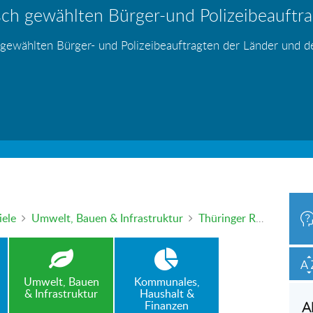
ch gewählten Bürger-und Polizeibeauftrag
hr – wer haftet für die Folgen?
 Blei - gefährlich und inzwischen auch v
änden
s
s
s
s
s
 gewählten Bürger- und Polizeibeauftragten der Länder und 
h oder mündlich an die Bürgerbeauftragte wenden. Nutzen Sie 
iele
Umwelt, Bauen & Infrastruktur
Thüringer Radwege und „Mängelmelder“ nicht immer in bestem Zustand – Bürgerbeauftragter erreicht kurzfristige „Reparatur“
Umwelt, Bauen
Kommunales,
& Infrastruktur
Haushalt &
Finanzen
A