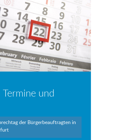
 Termine und
prechtag der Bürgerbeauftragten in
furt