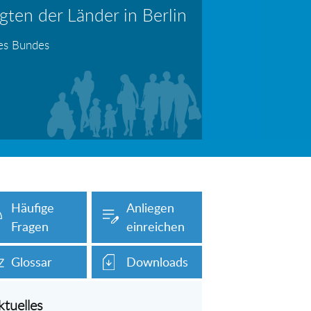
ten der Länder in Berlin
erboten!
Information: Die Wohngeldstelle darf Nachweise über Bemühungen zur Aufnahme einer Erwerbstätigkeit fordern
des Bundes
auch unser Onlineformular auf dieser
Häufige
Anliegen
Fragen
einreichen
Glossar
Downloads
ktuelles