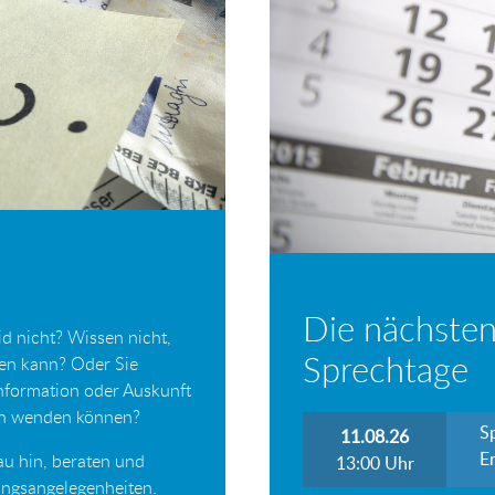
Die nächsten
d nicht? Wissen nicht,
Sprechtage
ten kann? Oder Sie
Information oder Auskunft
ich wenden können?
S
11.08.26
Er
au hin, beraten und
13:00
Uhr
tungsangelegenheiten.