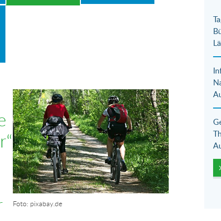
Ta
Bü
Lä
In
N
Au
Show larger version for:
e
Ge
Th
r“
Au
r
Foto: pixabay.de