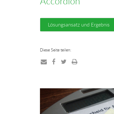
Accordion
Lösungsansatz und Ergebnis
Diese Seite teilen:
Teilen
Teilen
Teilen
Drucken
per
auf
auf
E-
Facebook
Twitter
Mail