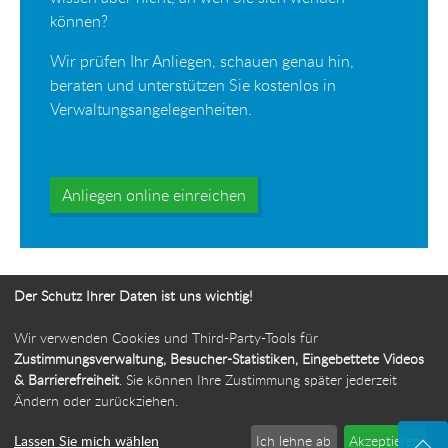
können?
Wir prüfen Ihr Anliegen, schauen genau hin,
beraten und unterstützen Sie kostenlos in
Verwaltungsangelegenheiten.
Anliegen online einreichen
Der Schutz Ihrer Daten ist uns wichtig!
Wir verwenden Cookies und Third-Party-Tools für
Ihr Weg zur Bürgerbeauftragten
Zustimmungsverwaltung, Besucher-Statistiken, Eingebettete Videos
& Barrierefreiheit
. Sie können Ihre Zustimmung später jederzeit
Route planen
Ändern oder zurückziehen.
Lassen Sie mich wählen
Ich lehne ab
Akzeptieren