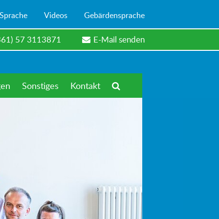
 Sprache
Videos
Gebärdensprache
361) 57 3113871
E-Mail senden
gen
Sonstiges
Kontakt