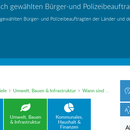
ch gewählten Bürger-und Polizeibeauftrag
hr – wer haftet für die Folgen?
 Blei - gefährlich und inzwischen auch v
änden
s
s
s
s
s
 gewählten Bürger- und Polizeibeauftragten der Länder und 
h oder mündlich an die Bürgerbeauftragte wenden. Nutzen Sie 
iele
Umwelt, Bauen & Infrastruktur
Wann sind private Feuerwerke eigentlich erlaubt?
Umwelt, Bauen
Kommunales,
& Infrastruktur
Haushalt &
Finanzen
A