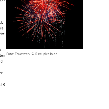
ssen
ob
rei
cht
u
Foto: Feuerwerk © Rike, pixelio.de
ten
nd
er
d.R.