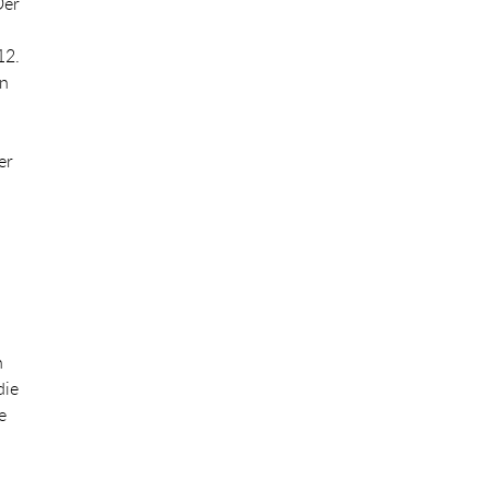
Der
12.
en
er
n
die
e