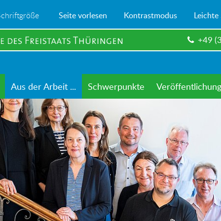
Schriftgröße
Seite vorlesen
Kontrastmodus
Leichte
+49 (
Aus der Arbeit ...
Schwerpunkte
Veröffentlichun