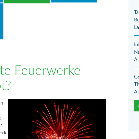
Ta
Bü
Lä
In
N
Au
ate Feuerwerke
Ge
bt?
Th
Au
Show larger version for:
an
e
r:
werk