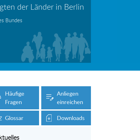
ten der Länder in Berlin
erboten!
Information: Die Wohngeldstelle darf Nachweise über Bemühungen zur Aufnahme einer Erwerbstätigkeit fordern
des Bundes
auch unser Onlineformular auf dieser
Häufige
Anliegen
Fragen
einreichen
Glossar
Downloads
ktuelles